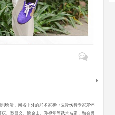
溯到晚清，闻名中外的武术家和中医骨伤科专家郑怀
洱庆、魏昌义、魏金山、孙禄堂等武术名家，融会贯