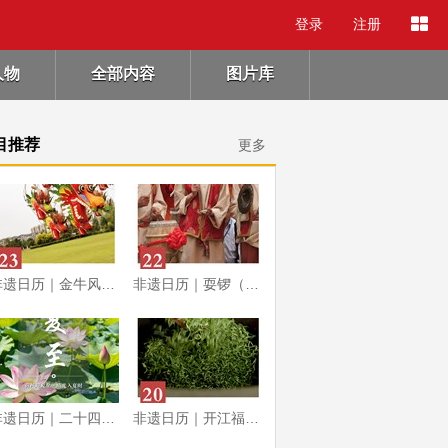
登录
注册
人物
全部内容
图片库
目推荐
更多
非遗日历｜金牛风筝制放技艺
非遗日历｜耍锣（福集耍锣）
非遗日历｜二十四节气：夏至
非遗日历｜开江福龟茶制作技艺