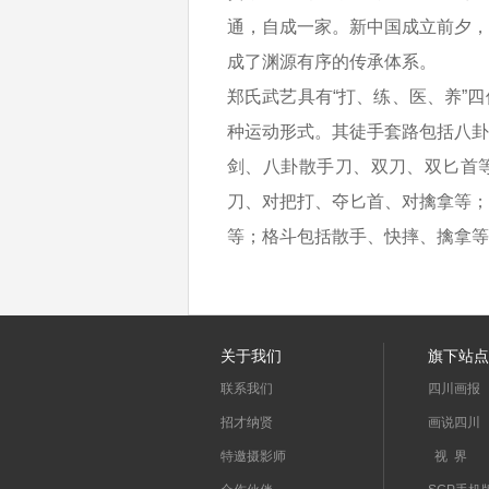
通，自成一家。新中国成立前夕，
成了渊源有序的传承体系。
郑氏武艺具有“打、练、医、养”
种运动形式。其徒手套路包括八卦
剑、八卦散手刀、双刀、双匕首
刀、对把打、夺匕首、对擒拿等；
等；格斗包括散手、快摔、擒拿等
关于我们
旗下站点
联系我们
四川画报
招才纳贤
画说四川
特邀摄影师
视 界