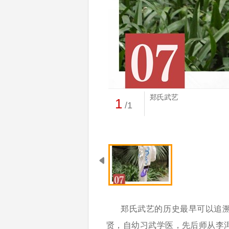
郑氏武艺
1
/1
郑氏武艺的历史最早可以追
贤，自幼习武学医，先后师从李