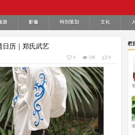
旅游
影像
特别策划
文化
栏
遗日历｜郑氏武艺
0
136
0