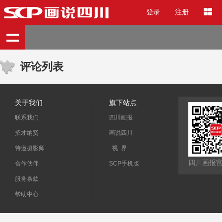
登录
注册
评论列表
关于我们
旗下站点
联系我们
四川画报
招才纳贤
画说四川
特邀摄影师
视 界
四川画报
合作伙伴
SCP手机版
服务条款
帮助中心