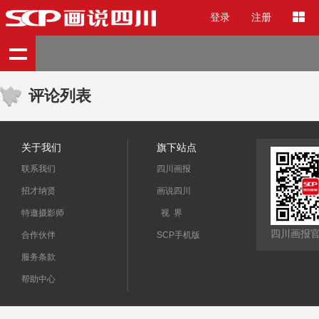
登录
注册
评论列表
关于我们
旗下站点
联系我们
四川画报
招才纳贤
画说四川
特邀摄影师
视 界
四川画报
合作伙伴
SCP手机版
服务条款
帮助中心